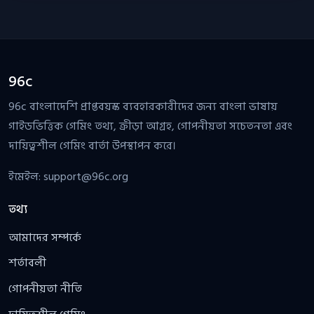
96c
96c বাংলাদেশি প্রাপ্তবয়স্ক ব্যবহারকারীদের জন্য বাংলা ভাষায়
গাইডভিত্তিক গেমিং তথ্য, ক্রীড়া আগ্রহ, গোপনীয়তা সচেতনতা এবং
দায়িত্বশীল গেমিং বার্তা উপস্থাপন করে।
ইমেইল:
support@96c.org
তথ্য
আমাদের সম্পর্কে
শর্তাবলী
গোপনীয়তা নীতি