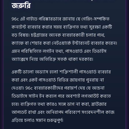
জরুরি
96c এই গাইডে পরিষ্কারভাবে জানায় যে গেমিং-সম্পর্কিত
কনটেন্ট ব্যবহার করার সময় ব্যক্তিগত তথ্য সুরক্ষা একটি
বড় বিষয়। চট্টগ্রামের অনেক ব্যবহারকারী চলার পথে,
ক্যাফে বা শেয়ার করা নেটওয়ার্কে ইন্টারনেট ব্যবহার করেন।
এমন পরিস্থিতিতে লগইন তথ্য, পাসওয়ার্ড এবং ডিভাইস
অ্যাক্সেস নিয়ে অতিরিক্ত সতর্ক থাকা দরকার।
একটি ভালো অভ্যাস হলো শক্তিশালী পাসওয়ার্ড ব্যবহার
করা এবং একই পাসওয়ার্ড বিভিন্ন জায়গায় পুনরায় না
দেওয়া। 96c ব্যবহারকারীদের পরামর্শ দেয় যে অচেনা
ডিভাইসে সাইন ইন করলে পরে অবশ্যই লগআউট করতে
হবে। ব্যক্তিগত তথ্য কারও সঙ্গে ভাগ না করা, ব্রাউজার
আপডেট রাখা এবং অনিরাপদ পরিবেশে সংবেদনশীল কাজ
এড়িয়ে চলাও সমান গুরুত্বপূর্ণ।