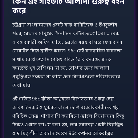
কেন এই গাইডটি আলাদা গুরুত্ব বহন
করে
চট্টগ্রাম বাংলাদেশের একটি ব্যস্ত বাণিজ্যিক ও উপকূলীয়
শহর, যেখানে মানুষের দৈনন্দিন রুটিন দ্রুতগতির। অনেক
ব্যবহারকারী অফিস শেষে, ভ্রমণের সময় বা ঘরে ফেরার পর
মোবাইল দিয়ে ব্রাউজ করেন। 96c সেই ব্যবহারিক বাস্তবতা
মাথায় রেখে চট্টগ্রাম গেমিং গাইড তৈরি করেছে, যাতে
কনটেন্ট খুব বেশি ঘন না হয়, বোঝার জন্য আলাদা
প্রযুক্তিগত দক্ষতা না লাগে এবং বিভাগগুলো পরিষ্কারভাবে
দেখা যায়।
এই গাইডে 96c ক্রীড়া আগ্রহকে বিশেষভাবে গুরুত্ব দেয়,
কারণ ক্রিকেট ও ফুটবল বাংলাদেশি ব্যবহারকারীদের খুব
পরিচিত ক্ষেত্র। পাশাপাশি ক্যাসিনো-স্টাইল বিনোদনের কিছু
দিকও এখানে ব্যাখ্যা করা হয়, তবে সবসময় একটি নিয়ন্ত্রিত
ও দায়িত্বশীল অবস্থান থেকে। 96c কখনও অতিরঞ্জিত