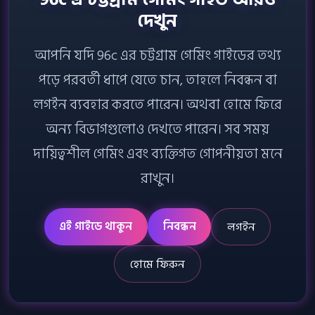
দেখুন
আপনি যদি 96c এর চট্টগ্রাম গেমিং গাইডের তথ্য
পড়ে পরবর্তী ধাপে যেতে চান, তাহলে নিবন্ধন বা
লগইন ব্যবহার করতে পারেন। অথবা হোমে ফিরে
অন্য বিভাগগুলোও দেখতে পারেন। সব সময়
দায়িত্বশীল গেমিং এবং ব্যক্তিগত গোপনীয়তা মনে
রাখুন।
এই গাইডে থাকুন
নিবন্ধন
লগইন
হোমে ফিরুন