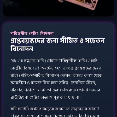
দায়িত্বশীল গেমিং নির্দেশনা
প্রাপ্তবয়স্কদের জন্য সীমিত ও সচেতন
বিনোদন
96c এর চট্টগ্রাম গেমিং গাইডে দায়িত্বশীল গেমিং একটি
কেন্দ্রীয় বিষয়। এই কনটেন্ট ১৮+ এবং প্রাপ্তবয়স্কদের জন্য।
যারা গেমিং-সম্পর্কিত বিনোদন দেখেন, তাদের আগে থেকে
সময়সীমা ও বাজেট ঠিক করা উচিত। দৈনন্দিন জীবন,
পরিবার, পড়াশোনা বা কাজের ক্ষতি করে কোনো ধরনের
ব্রাউজিং বা গেমিং অভ্যাস সুস্থ বলা যায় না।
যদি আপনি কখনও অনুভব করেন যে উত্তেজনার কারণে
বাস্তবতার চেয়ে বেশি সময় দিচ্ছেন, তাহলে বিরতি নেওয়া