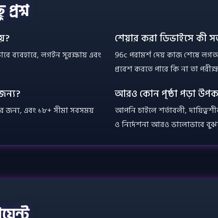
প্রশ্ন
য়?
শেয়ার করা ডিভাইসে কী স
াবে ব্যবহারে, লগইন সুরক্ষায় এবং
96c পরামর্শ দেয় কাজ শেষে লগ
প্রবেশ করতে পারে কি না তা পরীক্
 জন্য?
আরও কোন পৃষ্ঠা পড়া উপক
্কদের জন্য, এবং ১৮+ সীমা সবসময়
আপনি চাইলে শর্তাবলী, দায়িত্বশী
ও নির্দেশনা আরও ভালোভাবে বুঝ
়েন্ট