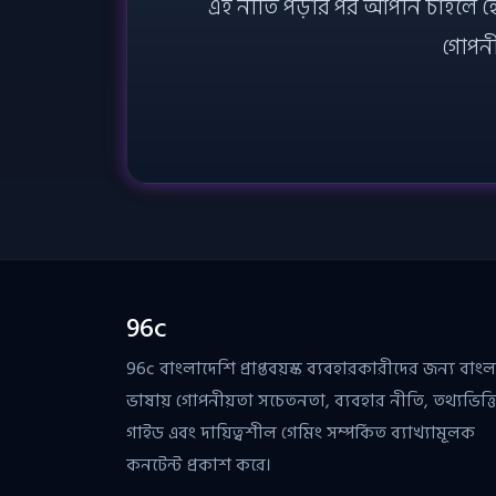
এই নীতি পড়ার পর আপনি চাইলে হোমে
গোপনীয
96c
96c বাংলাদেশি প্রাপ্তবয়স্ক ব্যবহারকারীদের জন্য বাংল
ভাষায় গোপনীয়তা সচেতনতা, ব্যবহার নীতি, তথ্যভিত্
গাইড এবং দায়িত্বশীল গেমিং সম্পর্কিত ব্যাখ্যামূলক
কনটেন্ট প্রকাশ করে।