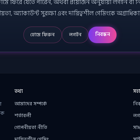
 ফিরে যেতে পারেন, অথবা প্রয়োজন অনুযায়ী লগইন বা নিবন্ধন
়তা, অ্যাকাউন্ট সুরক্ষা এবং দায়িত্বশীল গেমিংকে অগ্রাধিক
নিবন্ধন
হোমে ফিরুন
লগইন
তথ্য
সহা
আমাদের সম্পর্কে
নিব
া
তিক
শর্তাবলী
লগ
গোপনীয়তা নীতি
সাধা
দায়িত্বশীল গেমিং
সাই