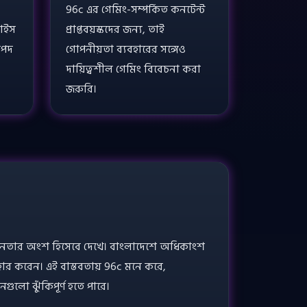
96c এর গেমিং-সম্পর্কিত কনটেন্ট
ভাইস
প্রাপ্তবয়স্কদের জন্য, তাই
াপদ
গোপনীয়তা ব্যবহারের সঙ্গেও
দায়িত্বশীল গেমিং বিবেচনা করা
জরুরি।
চেতনতার অংশ হিসেবে দেখে। বাংলাদেশে অধিকাংশ
হার করেন। এই বাস্তবতায় 96c মনে করে,
ুলো ঝুঁকিপূর্ণ হতে পারে।