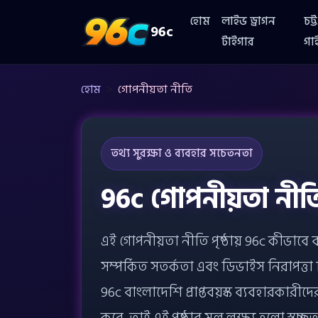
হোম
লাইভ ড্রাগন
চট্
96c
টাইগার
গা
হোম
গোপনীয়তা নীতি
তথ্য সুরক্ষা ও ব্যবহার সচেতনতা
96c গোপনীয়তা নীতি
এই গোপনীয়তা নীতি পৃষ্ঠায় 96c কীভাবে 
সম্পর্কিত সতর্কতা এবং ডিভাইস নিরাপত্তা ব
96c বাংলাদেশি প্রাপ্তবয়স্ক ব্যবহারকারীদ