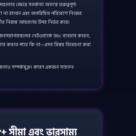
র ক্ষেত্রে সতর্কতা অত্যন্ত গুরুত্বপূর্ণ।
খোলা না রাখেন এবং অপরিচিত পরিবেশে নিজের
ারীর নিজস্ব আচরণের উপর নির্ভর করে।
জনসমাগমস্থলের নেটওয়ার্কে 96c ব্যবহার করেন,
বহার করতে পারে কি না—এসব বিষয় বিবেচনা করা
নীয়তাও সম্পর্কযুক্ত। কারণ একজন সচেতন
+ সীমা এবং ভারসাম্য